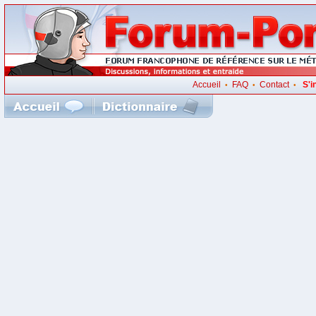
Accueil
FAQ
Contact
S'i
•
•
•