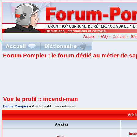
Accueil
FAQ
Contact
S'i
•
•
•
Forum Pompier : le forum dédié au métier de s
Voir le profil :: incendi-man
Forum Pompier
» Voir le profil :: incendi-man
Voir 
Avatar
Inscr