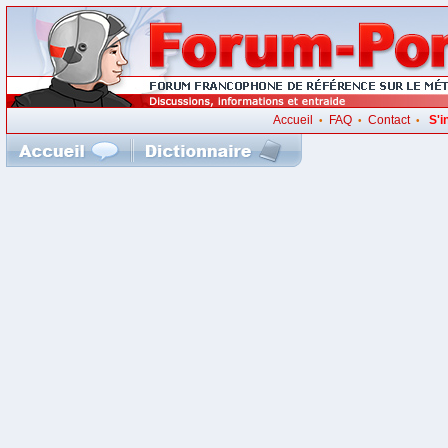
Accueil
FAQ
Contact
S'i
•
•
•