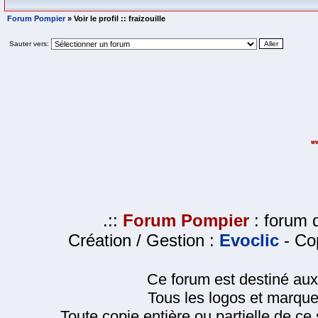
Forum Pompier
» Voir le profil :: fraizouille
Sauter vers:
.::
Forum Pompier
: forum d
Création / Gestion :
Evoclic
- Cop
Ce forum est destiné au
Tous les logos et marque
Toute copie entière ou partielle de ce s