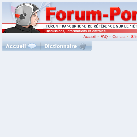
Accueil
FAQ
Contact
S'i
•
•
•