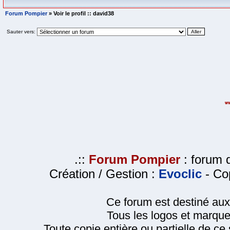
Forum Pompier
» Voir le profil :: david38
Sauter vers:
.::
Forum Pompier
: forum d
Création / Gestion :
Evoclic
- Cop
Ce forum est destiné au
Tous les logos et marque
Toute copie entière ou partielle de ce s