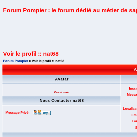
Forum Pompier : le forum dédié au métier de s
Voir le profil :: nat68
Forum Pompier
» Voir le profil :: nat68
Vo
Avatar
Inscr
Passionné
Messa
Nous Contacter nat68
Localisa
Message Privé:
Emp
Loi
S