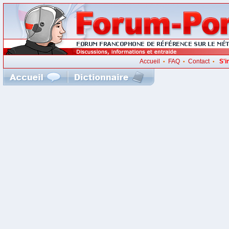
Accueil
FAQ
Contact
S'i
•
•
•