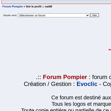
Forum Pompier
» Voir le profil :: nat68
Sauter vers:
.::
Forum Pompier
: forum d
Création / Gestion :
Evoclic
- Cop
Ce forum est destiné au
Tous les logos et marque
Toute copie entière ou partielle de ce s