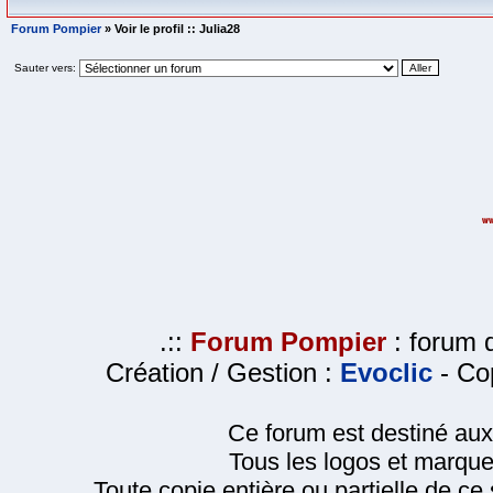
Forum Pompier
» Voir le profil :: Julia28
Sauter vers:
.::
Forum Pompier
: forum d
Création / Gestion :
Evoclic
- Cop
Ce forum est destiné au
Tous les logos et marque
Toute copie entière ou partielle de ce s