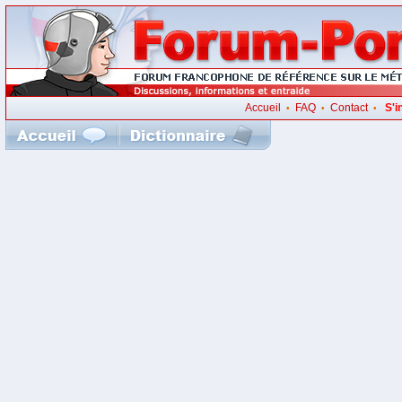
Accueil
FAQ
Contact
S'i
•
•
•