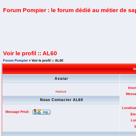
Forum Pompier : le forum dédié au métier de s
Voir le profil :: AL60
Forum Pompier
» Voir le profil :: AL60
Vo
Avatar
Inscr
Habitué
Messa
Nous Contacter AL60
Localisa
Message Privé:
Emp
Loi
S