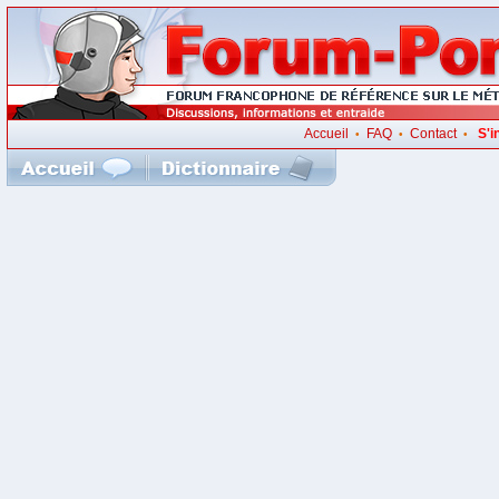
Accueil
FAQ
Contact
S'i
•
•
•