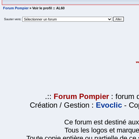
Forum Pompier
» Voir le profil :: AL60
Sauter vers:
.::
Forum Pompier
: forum d
Création / Gestion :
Evoclic
- Cop
Ce forum est destiné au
Tous les logos et marque
Toute copie entière ou partielle de ce s