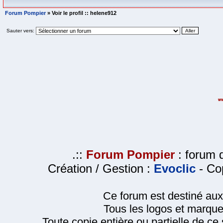
Forum Pompier
» Voir le profil :: helene912
Sauter vers:
.::
Forum Pompier
: forum d
Création / Gestion :
Evoclic
- Cop
Ce forum est destiné au
Tous les logos et marque
Toute copie entière ou partielle de ce s