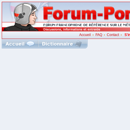
Accueil
FAQ
Contact
S'i
•
•
•