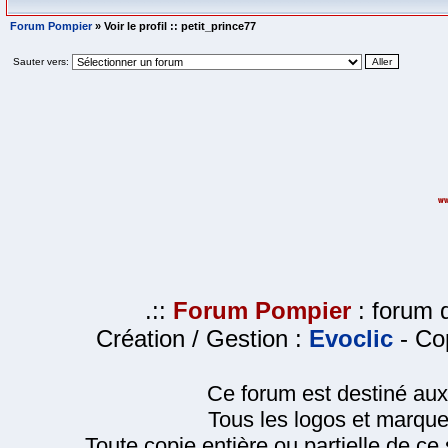
Forum Pompier
» Voir le profil :: petit_prince77
Sauter vers:
.::
Forum Pompier
: forum d
Création / Gestion :
Evoclic
- Cop
Ce forum est destiné au
Tous les logos et marque
Toute copie entière ou partielle de ce s