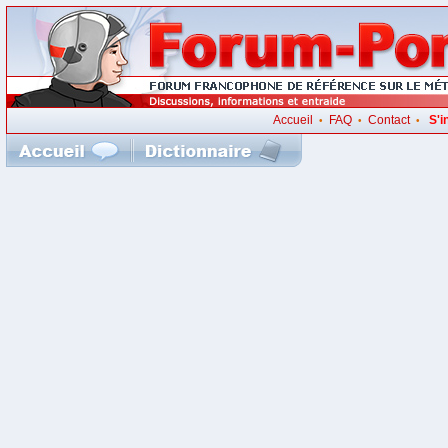
Accueil
FAQ
Contact
S'i
•
•
•