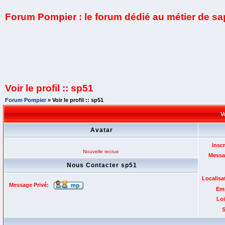
Forum Pompier : le forum dédié au métier de s
Voir le profil :: sp51
Forum Pompier
» Voir le profil :: sp51
V
Avatar
Inscr
Nouvelle recrue
Messa
Nous Contacter sp51
Localisa
Message Privé:
Emp
Loi
S