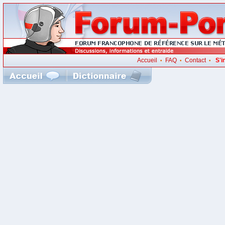
Accueil
FAQ
Contact
S'i
•
•
•