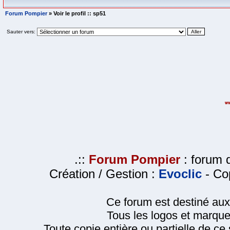
Forum Pompier
» Voir le profil :: sp51
Sauter vers:
.::
Forum Pompier
: forum d
Création / Gestion :
Evoclic
- Cop
Ce forum est destiné au
Tous les logos et marque
Toute copie entière ou partielle de ce s