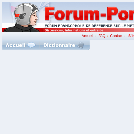
Accueil
FAQ
Contact
S'i
•
•
•