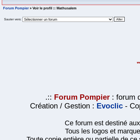
Forum Pompier
» Voir le profil :: Mathusalem
Sauter vers:
.::
Forum Pompier
: forum d
Création / Gestion :
Evoclic
- Cop
Ce forum est destiné au
Tous les logos et marque
Toute copie entière ou partielle de ce s