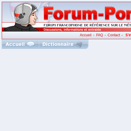
Accueil
FAQ
Contact
S'i
•
•
•