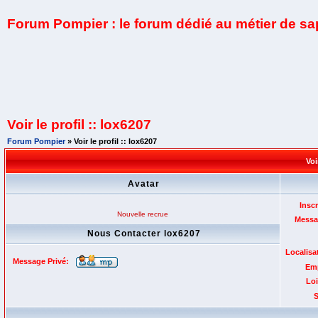
Forum Pompier : le forum dédié au métier de s
Voir le profil :: lox6207
Forum Pompier
» Voir le profil :: lox6207
Voi
Avatar
Inscr
Nouvelle recrue
Messa
Nous Contacter lox6207
Localisa
Message Privé:
Emp
Loi
S