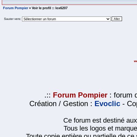
Forum Pompier
» Voir le profil :: lox6207
Sauter vers:
.::
Forum Pompier
: forum d
Création / Gestion :
Evoclic
- Cop
Ce forum est destiné au
Tous les logos et marque
Toute copie entière ou partielle de ce s