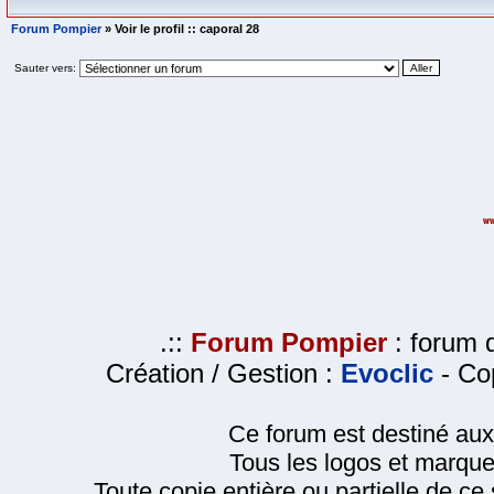
Forum Pompier
» Voir le profil :: caporal 28
Sauter vers:
.::
Forum Pompier
: forum d
Création / Gestion :
Evoclic
- Cop
Ce forum est destiné au
Tous les logos et marque
Toute copie entière ou partielle de ce s