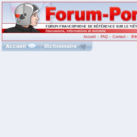
Accueil
FAQ
Contact
S'i
•
•
•