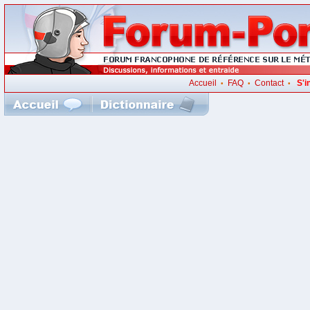
Accueil
FAQ
Contact
S'i
•
•
•