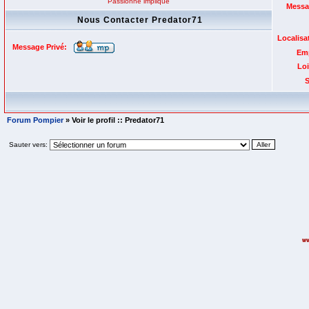
Passionné impliqué
Messa
Nous Contacter Predator71
Localisa
Message Privé:
Emp
Loi
S
Forum Pompier
» Voir le profil :: Predator71
Sauter vers: