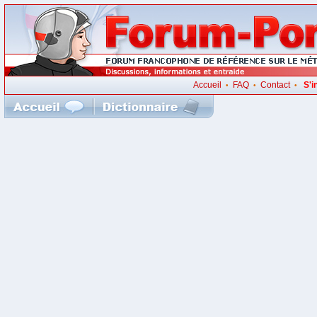
Accueil
FAQ
Contact
S'i
•
•
•