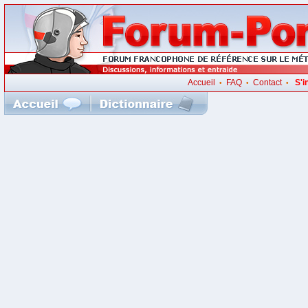
Accueil
FAQ
Contact
S'i
•
•
•