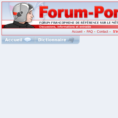
Accueil
FAQ
Contact
S'i
•
•
•