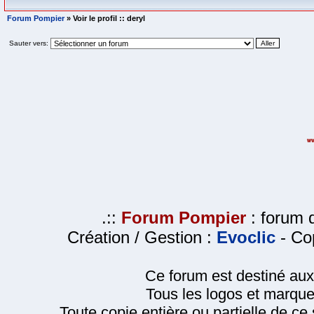
Forum Pompier
» Voir le profil :: deryl
Sauter vers:
.::
Forum Pompier
: forum d
Création / Gestion :
Evoclic
- Cop
Ce forum est destiné au
Tous les logos et marque
Toute copie entière ou partielle de ce s