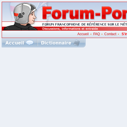
Accueil
FAQ
Contact
S'i
•
•
•