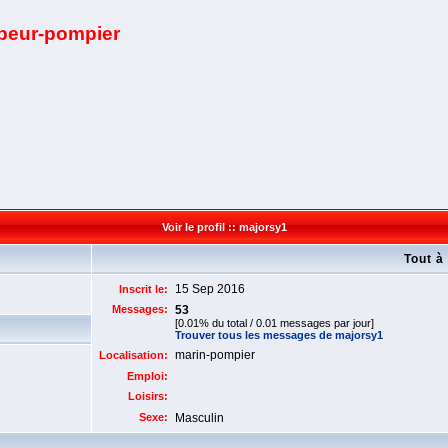
apeur-pompier
Voir le profil :: majorsy1
Tout à
15 Sep 2016
Inscrit le:
Messages:
53
[0.01% du total / 0.01 messages par jour]
Trouver tous les messages de majorsy1
marin-pompier
Localisation:
Emploi:
Loisirs:
Sexe:
Masculin