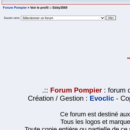
Forum Pompier
» Voir le profil :: Eddy3569
Sauter vers:
.::
Forum Pompier
: forum d
Création / Gestion :
Evoclic
- Cop
Ce forum est destiné au
Tous les logos et marque
Toute copie entière ou partielle de ce s