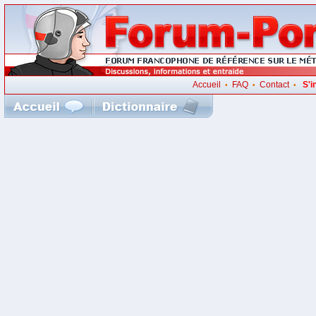
Accueil
FAQ
Contact
S'i
•
•
•