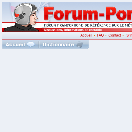
Accueil
FAQ
Contact
S'i
•
•
•