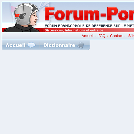
Accueil
FAQ
Contact
S'i
•
•
•