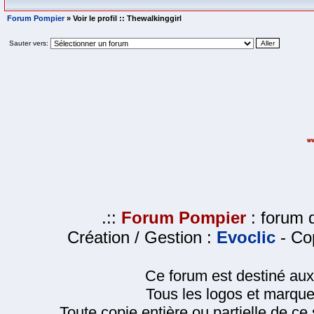
Forum Pompier
» Voir le profil :: Thewalkinggirl
Sauter vers:
.::
Forum Pompier
: forum d
Création / Gestion :
Evoclic
- Cop
Ce forum est destiné au
Tous les logos et marque
Toute copie entière ou partielle de ce s