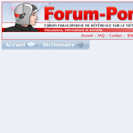
Accueil
FAQ
Contact
S'i
•
•
•