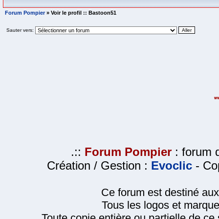
Forum Pompier
» Voir le profil :: Bastoon51
Sauter vers:
.::
Forum Pompier
: forum d
Création / Gestion :
Evoclic
- Cop
Ce forum est destiné au
Tous les logos et marque
Toute copie entière ou partielle de ce s