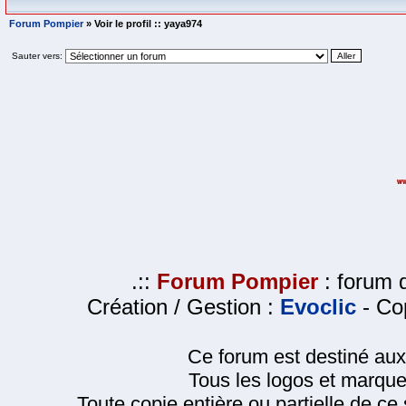
Forum Pompier
» Voir le profil :: yaya974
Sauter vers:
.::
Forum Pompier
: forum d
Création / Gestion :
Evoclic
- Cop
Ce forum est destiné au
Tous les logos et marque
Toute copie entière ou partielle de ce s