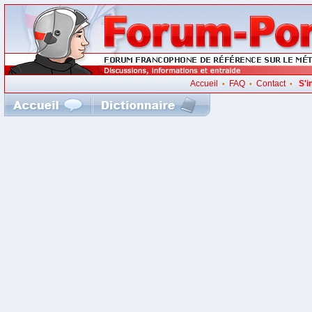
Accueil
FAQ
Contact
S'i
•
•
•