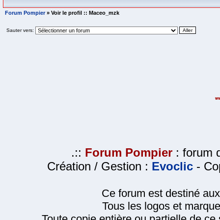
Forum Pompier
» Voir le profil :: Maceo_mzk
Sauter vers:
.::
Forum Pompier
: forum d
Création / Gestion :
Evoclic
- Cop
Ce forum est destiné au
Tous les logos et marque
Toute copie entière ou partielle de ce s