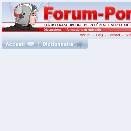
Accueil
FAQ
Contact
S'i
•
•
•