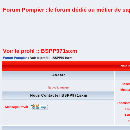
Forum Pompier : le forum dédié au métier de s
Voir le profil :: BSPP971sxm
Forum Pompier
» Voir le profil :: BSPP971sxm
Voir 
Avatar
Inscr
Nouvelle recrue
Messa
Nous Contacter BSPP971sxm
Localisa
Message Privé:
Emp
Loi
S