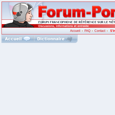
Accueil
FAQ
Contact
S'i
•
•
•