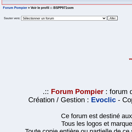
Forum Pompier
» Voir le profil :: BSPP971sxm
Sauter vers:
.::
Forum Pompier
: forum d
Création / Gestion :
Evoclic
- Cop
Ce forum est destiné au
Tous les logos et marque
Toute copie entière ou partielle de ce s