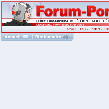
Accueil
FAQ
Contact
S'i
•
•
•