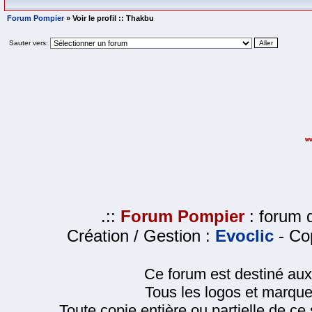
Forum Pompier
» Voir le profil :: Thakbu
Sauter vers:
.::
Forum Pompier
: forum d
Création / Gestion :
Evoclic
- Cop
Ce forum est destiné au
Tous les logos et marque
Toute copie entière ou partielle de ce s