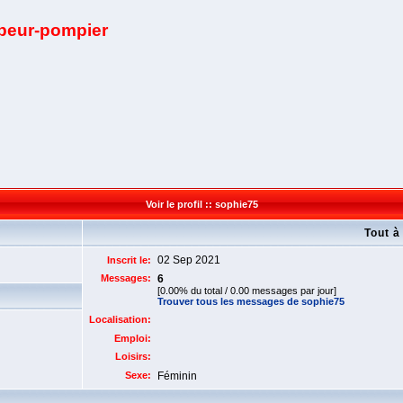
apeur-pompier
Voir le profil :: sophie75
Tout à
02 Sep 2021
Inscrit le:
Messages:
6
[0.00% du total / 0.00 messages par jour]
Trouver tous les messages de sophie75
Localisation:
Emploi:
Loisirs:
Sexe:
Féminin