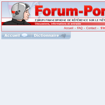
Accueil
FAQ
Contact
S'i
•
•
•