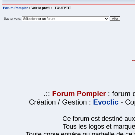
Forum Pompier
» Voir le profil :: TOUTPTIT
Sauter vers:
.::
Forum Pompier
: forum d
Création / Gestion :
Evoclic
- Cop
Ce forum est destiné au
Tous les logos et marque
Toute copie entière ou partielle de ce s