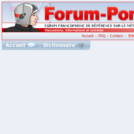
Accueil
FAQ
Contact
S'i
•
•
•