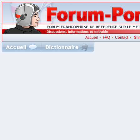
Accueil
FAQ
Contact
S'i
•
•
•