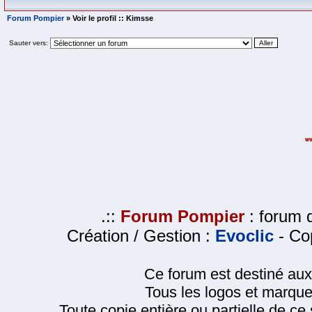
Forum Pompier
» Voir le profil :: Kimsse
Sauter vers:
.::
Forum Pompier
: forum d
Création / Gestion :
Evoclic
- Cop
Ce forum est destiné au
Tous les logos et marque
Toute copie entière ou partielle de ce s