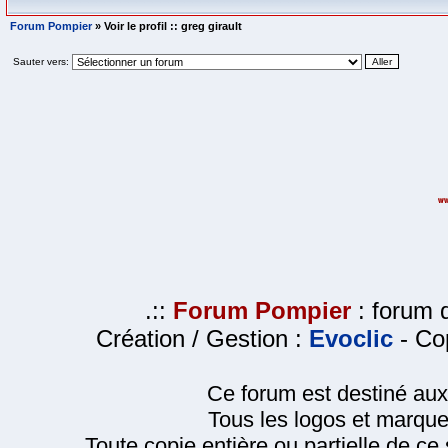
Forum Pompier
» Voir le profil :: greg girault
Sauter vers:
.::
Forum Pompier
: forum d
Création / Gestion :
Evoclic
- Cop
Ce forum est destiné au
Tous les logos et marque
Toute copie entière ou partielle de ce s