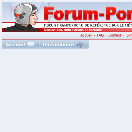
Accueil
FAQ
Contact
S'i
•
•
•