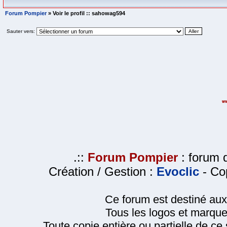
Forum Pompier
» Voir le profil :: sahowag594
Sauter vers:
.::
Forum Pompier
: forum d
Création / Gestion :
Evoclic
- Cop
Ce forum est destiné au
Tous les logos et marque
Toute copie entière ou partielle de ce s