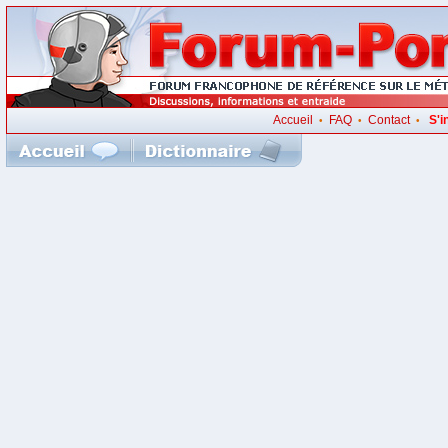
Accueil
FAQ
Contact
S'i
•
•
•