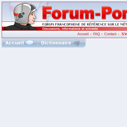
Accueil
FAQ
Contact
S'i
•
•
•