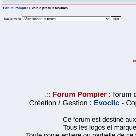
Forum Pompier
» Voir le profil :: Mounes
Sauter vers:
.::
Forum Pompier
: forum d
Création / Gestion :
Evoclic
- Cop
Ce forum est destiné au
Tous les logos et marque
Toute copie entière ou partielle de ce s