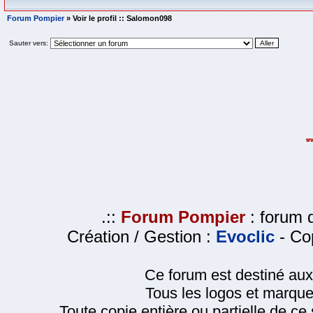
Forum Pompier
» Voir le profil :: Salomon098
Sauter vers:
.::
Forum Pompier
: forum d
Création / Gestion :
Evoclic
- Cop
Ce forum est destiné au
Tous les logos et marque
Toute copie entière ou partielle de ce s