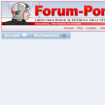
Accueil
FAQ
Contact
S'i
•
•
•