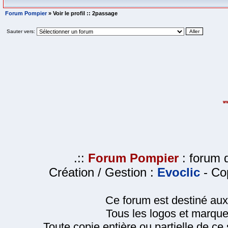
Forum Pompier
» Voir le profil :: 2passage
Sauter vers:
.::
Forum Pompier
: forum d
Création / Gestion :
Evoclic
- Cop
Ce forum est destiné au
Tous les logos et marque
Toute copie entière ou partielle de ce s