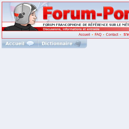
Accueil
FAQ
Contact
S'i
•
•
•