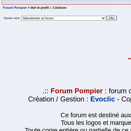
Forum Pompier
» Voir le profil :: Crichton
Sauter vers:
.::
Forum Pompier
: forum d
Création / Gestion :
Evoclic
- Cop
Ce forum est destiné au
Tous les logos et marque
Toute copie entière ou partielle de ce s