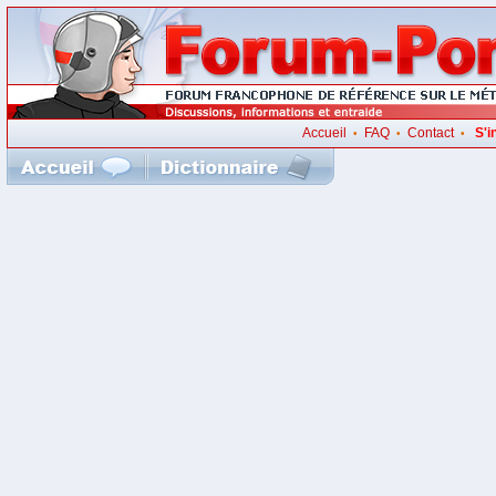
Accueil
FAQ
Contact
S'i
•
•
•