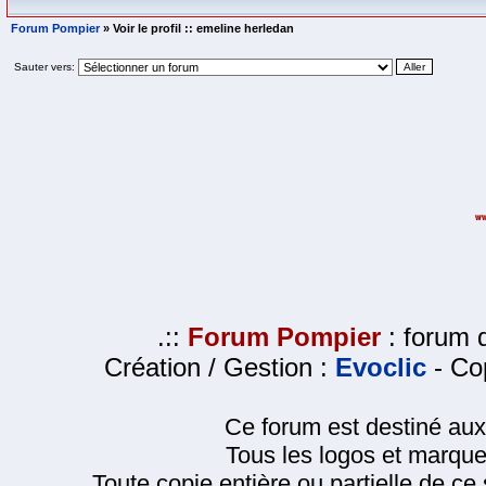
Forum Pompier
» Voir le profil :: emeline herledan
Sauter vers:
.::
Forum Pompier
: forum d
Création / Gestion :
Evoclic
- Cop
Ce forum est destiné au
Tous les logos et marque
Toute copie entière ou partielle de ce s