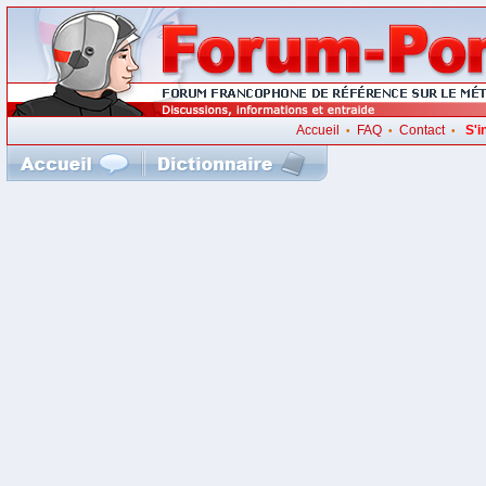
Accueil
FAQ
Contact
S'i
•
•
•