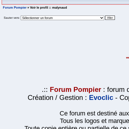
Forum Pompier
» Voir le profil :: malynaud
Sauter vers:
.::
Forum Pompier
: forum d
Création / Gestion :
Evoclic
- Cop
Ce forum est destiné au
Tous les logos et marque
Toute copie entière ou partielle de ce s