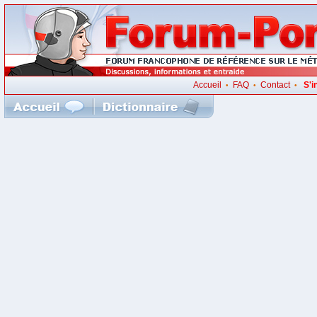
Accueil
FAQ
Contact
S'i
•
•
•