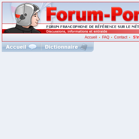
Accueil
FAQ
Contact
S'i
•
•
•