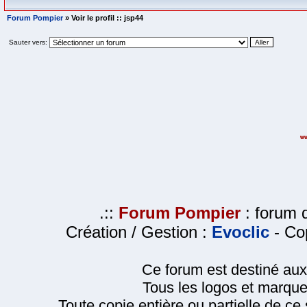
Forum Pompier
» Voir le profil :: jsp44
Sauter vers:
.::
Forum Pompier
: forum d
Création / Gestion :
Evoclic
- Cop
Ce forum est destiné au
Tous les logos et marque
Toute copie entière ou partielle de ce s