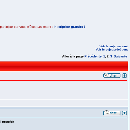
rticiper car vous n'êtes pas inscrit :
inscription gratuite !
Voir le sujet suivant
Voir le sujet précédent
Aller à la page
Précédente
1
,
2
,
3
Suivante
eut marché