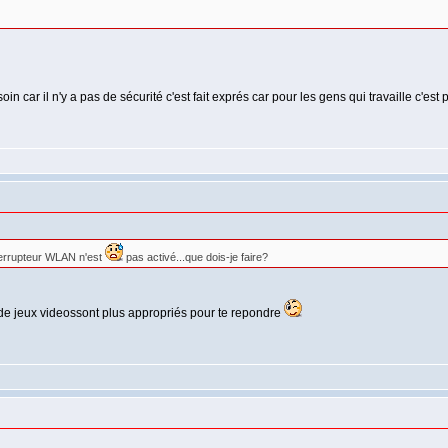
in car il n'y a pas de sécurité c'est fait exprés car pour les gens qui travaille c'e
nterrupteur WLAN n'est
pas activé...que dois-je faire?
s de jeux videossont plus appropriés pour te repondre