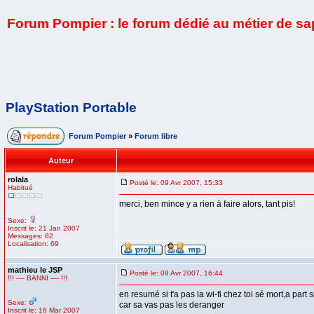
Forum Pompier : le forum dédié au métier de s
PlayStation Portable
Forum Pompier
»
Forum libre
Auteur
rolala
Posté le: 09 Avr 2007, 15:33
Habitué
merci, ben mince y a rien à faire alors, tant pis!
Sexe:
Inscrit le: 21 Jan 2007
Messages: 82
Localisation: 69
mathieu le JSP
Posté le: 09 Avr 2007, 16:44
!!! ---- BANNI ---- !!!
en resumé si t'a pas la wi-fi chez toi sé mort,a part 
Sexe:
car sa vas pas les deranger
Inscrit le: 16 Mar 2007