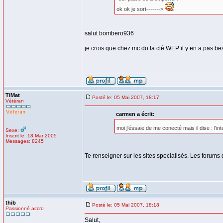
ok ok je sort------->
salut bombero936
je crois que chez mc do la clé WEP il y en a pas beso
TiMat
Posté le: 05 Mai 2007, 18:17
Vétéran
carmen a écrit:
moi j'éssaie de me conecté mais il dise : l'i
Sexe:
Inscrit le: 18 Mar 2005
Messages: 8245
Te renseigner sur les sites specialisés. Les forum
thib
Posté le: 05 Mai 2007, 18:18
Passionné accro
Salut,