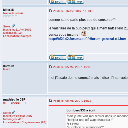
killer18
Posté le: 16 Avr 2007, 16:13
Nouvelle recrue
comme sa ne parle plus trop de consoles^^
Sexe:
je vais faire de la pub,ceux qui aiment battlefield 2
Inscrit le: 11 Avr 2007
Messages: 19
venez vous inscrire!!
Localisation: bourges
http://bf2142.forumactif.fr/forum-general-c1.htm
carmen
Posté le: 05 Mai 2007, 15:38
Invité
moi j'éssaie de me conecté mais il dise : l'interrup
mathieu le JSP
Posté le: 05 Mai 2007, 16:18
!!! ---- BANNI ---- !!!
bombero936 a écrit:
Sexe:
Inscrit le: 16 Mar 2007
mais je me vois mal rentrer dans un macdo
Messages: 416
"bonjour une clé wap silvouplait !"
Localisation: L'hay-les-roses (94)
le seveur:
"sur place ou à emporter?"