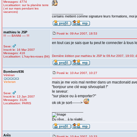
Messages: 4774
Localisation: sur la planète terre
( et sur mars pendant les
vacances)
_________________
certains mettent comme signature leurs formations, moi je
mathieu le JSP
Posté le: 09 Avr 2007, 18:53
!!! ---- BANNI ---- !!!
en tout cas je sais que tu peut te connecter à tous
Sexe:
Inscrit le: 16 Mar 2007
Messages: 416
Dernière édition par mathieu le JSP le 09 Avr 2007, 19:03; é
Localisation: L'hay-les-roses (94)
Bombero936
Posté le: 10 Avr 2007, 10:27
Vétéran
mais je me vois mal rentrer dans un macdonald a
"bonjour une clé wap silvouplait !"
le seveur:
Sexe:
"sur place ou à emporter?"
Inscrit le: 13 Jan 2007
Messages: 3126
ok ok je sort------->
Localisation: PARIS
_________________
Du rêve... à la réalité...
Arès
Posté le: 10 Avr 2007, 10:33