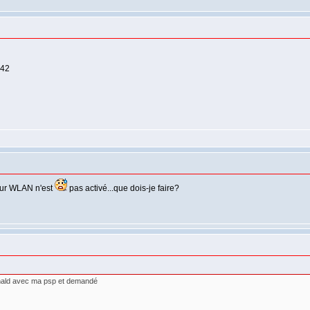
142
teur WLAN n'est
pas activé...que dois-je faire?
nald avec ma psp et demandé