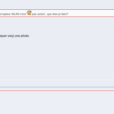
nterrupteur WLAN n'est
pas activé...que dois-je faire?
iquer voiçi une photo: