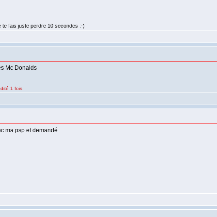
 te fais juste perdre 10 secondes :-)
 les Mc Donalds
dité 1 fois
vec ma psp et demandé