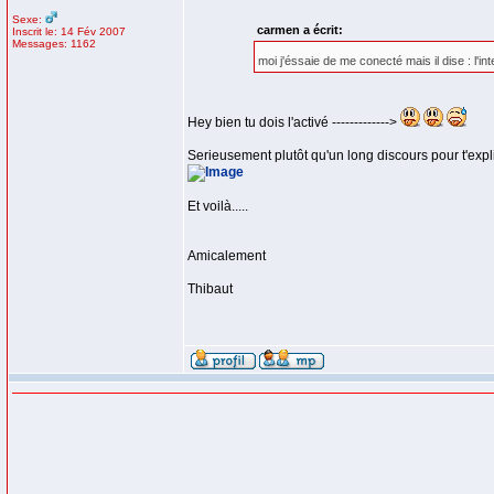
Sexe:
carmen a écrit:
Inscrit le: 14 Fév 2007
Messages: 1162
moi j'éssaie de me conecté mais il dise : l'i
Hey bien tu dois l'activé ------------->
Serieusement plutôt qu'un long discours pour t'expl
Et voilà.....
Amicalement
Thibaut