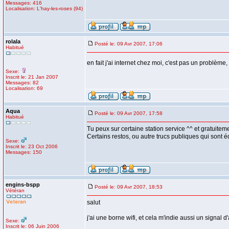
Messages: 416
Localisation: L'hay-les-roses (94)
rolala
Posté le: 09 Avr 2007, 17:06
Habitué
en fait j'ai internet chez moi, c'est pas un problè
Sexe:
Inscrit le: 21 Jan 2007
Messages: 82
Localisation: 69
Aqua
Posté le: 09 Avr 2007, 17:58
Habitué
Tu peux sur certaine station service ^^ et gratuiteme
Certains restos, ou autre trucs publiques qui sont é
Sexe:
Inscrit le: 23 Oct 2006
Messages: 150
engins-bspp
Posté le: 09 Avr 2007, 18:53
Vétéran
salut
j'ai une borne wifi, et cela m'indie aussi un signal
Sexe:
Inscrit le: 06 Juin 2006