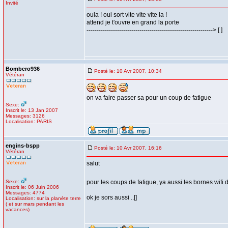
Invité
oula ! oui sort vite vite vite la !
attend je t'ouvre en grand la porte
--------------------------------------------------------------> [ ]
Bombero936
Posté le: 10 Avr 2007, 10:34
Vétéran
on va faire passer sa pour un coup de fatigue
Sexe:
Inscrit le: 13 Jan 2007
Messages: 3126
Localisation: PARIS
engins-bspp
Posté le: 10 Avr 2007, 16:16
Vétéran
salut
Sexe:
pour les coups de fatigue, ya aussi les bornes wifi
Inscrit le: 06 Juin 2006
Messages: 4774
ok je sors aussi ..[]
Localisation: sur la planète terre
( et sur mars pendant les
vacances)