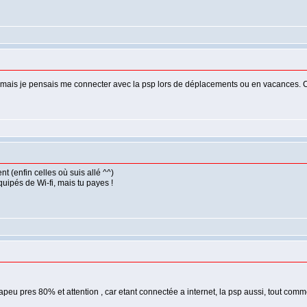
me, mais je pensais me connecter avec la psp lors de déplacements ou en vacances. 
nt (enfin celles où suis allé ^^)
quipés de Wi-fi, mais tu payes !
 d'apeu pres 80% et attention , car etant connectée a internet, la psp aussi, tout co