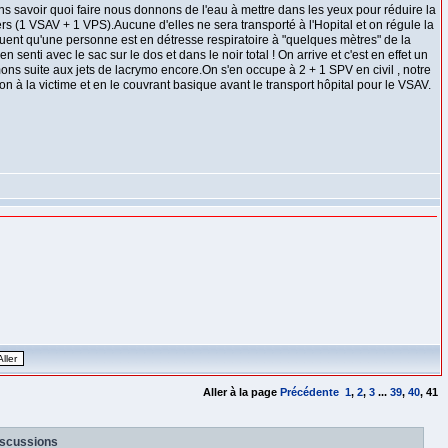
ans savoir quoi faire nous donnons de l'eau à mettre dans les yeux pour réduire la
 (1 VSAV + 1 VPS).Aucune d'elles ne sera transporté à l'Hopital et on régule la
iquent qu'une personne est en détresse respiratoire à "quelques mètres" de la
senti avec le sac sur le dos et dans le noir total ! On arrive et c'est en effet un
mons suite aux jets de lacrymo encore.On s'en occupe à 2 + 1 SPV en civil , notre
n à la victime et en le couvrant basique avant le transport hôpital pour le VSAV.
Aller à la page
Précédente
1
,
2
,
3
...
39
,
40
,
41
iscussions