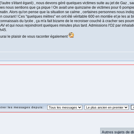
(l'autre s'étant égaré) , nous devons géré quelques victimes suite au jet de Gaz , s
es nous sentions que ça pique ! On avait une quinzaine de victimes pour 6 pompiers
u matin. Alors qu'on pense que la situation se calme , certaines personnes nous ind
n courant ! Ces "quelques mètres" en ont été véritable 600 en montée et je les ai bien 
 connaissais du lycée , ça m'a fait bizarre de le recroiser couché à cracher ses pou
V et qui nous rejoindront quelques minutes plus tard. Admissions l'O2 par inhalatio
4h45.
aurai le plaisir de vous raconter également
trer les messages depuis:
Autres sujets de d