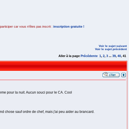
rticiper car vous n'êtes pas inscrit :
inscription gratuite !
Voir le sujet suivant
Voir le sujet précédent
Aller à la page
Précédente
1
,
2
,
3
...
39
,
40
,
41
eme pour la nuit. Aucun souci pour le CA. Cool
rand chose sauf ordre de chef, mais j'ai peu aider au brancard.