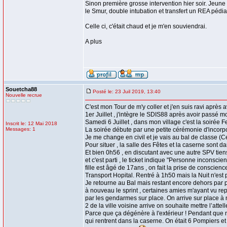
Sinon première grosse intervention hier soir. Jeune f
le Smur, double intubation et transfert un REA pédia
Celle ci, c'était chaud et je m'en souviendrai.
A plus
Souetcha88
Posté le: 23 Juil 2019, 13:40
Nouvelle recrue
C'est mon Tour de m'y coller et j'en suis ravi après 
1er Juillet , j'intègre le SDIS88 après avoir passé
Samedi 6 Juillet , dans mon village c'est la soirée 
Inscrit le: 12 Mai 2018
Messages: 1
La soirée débute par une petite cérémonie d'incorpor
Je me change en civil et je vais au bal de classe (C
Pour situer , la salle des Fêtes et la caserne sont
Et bien 0h56 , en discutant avec une autre SPV tiens 
et c'est parti , le ticket indique "Personne inconsci
fille est âgé de 17ans , on fait la prise de conscien
Transport Hopital. Rentré à 1h50 mais la Nuit n'est pa
Je retourne au Bal mais restant encore dehors par p
à nouveau le sprint , certaines amies m'ayant vu repar
par les gendarmes sur place. On arrive sur place à no
2 de la ville voisine arrive on souhaite mettre l’att
Parce que ça dégénère à l'extérieur ! Pendant que no
qui rentrent dans la caserne. On était 6 Pompiers e