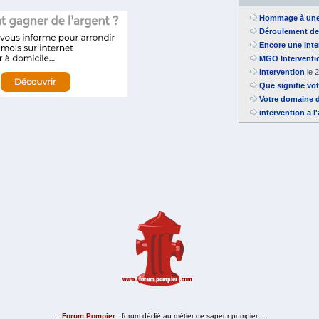
Hommage à une 
Déroulement de 
Encore une Inte
MGO Interventi
intervention
le 
Que signifie vo
Votre domaine d'
intervention a l
.::
Forum Pompier
: forum dédié au métier de sapeur pompier ::.