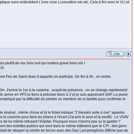
ique sans antécédent ( 1ere crise ),convultion etc etc. Cela à fini avec le VLI et
ais plutôt de ma 1ère nuit qui restera gravé bien-sûr !
st.
.
e Feu de Saint-Jean à laquelle on participe. On fini à 0h , on rentre.
 50m. J'arrive le 1er à la caserne , acquit de présence , on se change rapidement
. On arrive en VPS je tiens à préciser donc à 3 et je suis apprenant SAP. La jeune
compliqué par la difficulté de joindre un membre de la famille pour confirmer le
ible ahaha) , même chose et là le ticket indique "2 blessés suite à rixe" appelés
caserne pour faire les bilans à l'écart (J'ai pris le poul et la ventil) . Le VSAV
rtira de lui même refusant l’hôpital. Pourquoi nous n'avons pas su le garder ?
ssent des toilettes publics qui sont dans le même bâtiment que le CPI , des gens
n décidait de stopper la soirée de forces avec des Gaz Lacrymogènes (Même pas de