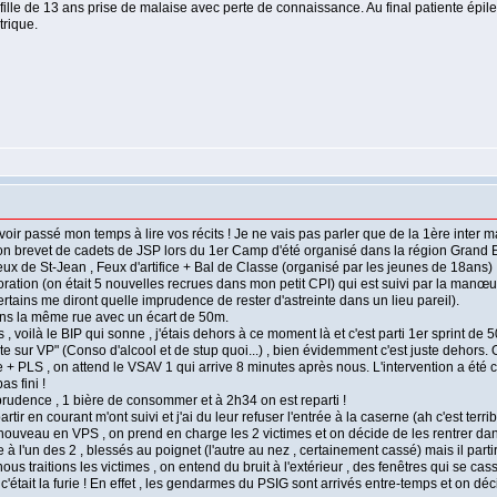
ille de 13 ans prise de malaise avec perte de connaissance. Au final patiente épilept
trique.
avoir passé mon temps à lire vos récits ! Je ne vais pas parler que de la 1ère inter m
 mon brevet de cadets de JSP lors du 1er Camp d'été organisé dans la région Grand E
Feux de St-Jean , Feux d'artifice + Bal de Classe (organisé par les jeunes de 18ans) 
ation (on était 5 nouvelles recrues dans mon petit CPI) qui est suivi par la manœuvr
ertains me diront quelle imprudence de rester d'astreinte dans un lieu pareil).
 dans la même rue avec un écart de 50m.
, voilà le BIP qui sonne , j'étais dehors à ce moment là et c'est parti 1er sprint de
ente sur VP" (Conso d'alcool et de stup quoi...) , bien évidemment c'est juste dehors
ce + PLS , on attend le VSAV 1 qui arrive 8 minutes après nous. L'intervention a été 
s fini !
rudence , 1 bière de consommer et à 2h34 on est reparti !
tir en courant m'ont suivi et j'ai du leur refuser l'entrée à la caserne (ah c'est terr
uveau en VPS , on prend en charge les 2 victimes et on décide de les rentrer dans la 
elle à l'un des 2 , blessés au poignet (l'autre au nez , certainement cassé) mais il pa
us traitions les victimes , on entend du bruit à l'extérieur , des fenêtres qui se ca
t c'était la furie ! En effet , les gendarmes du PSIG sont arrivés entre-temps et o