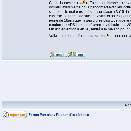
Gilets Jaunes en +
) . En plus du blessé au nez 
douleur mais même nous par contact avec les victim
situation , le maire est présent sur place à 3h15 d
caserne. Je prends le sac de l'Avant et on est parti e
jeune de 18ans que j'avais croisé plus tôt et que je
conducteur VPS étant resté avec le véhicule + le VSA
Fin d'intervention à 4h14 , rentré à la maison pour 
Voilà , maintenant j'attends mon 1er Fourgon que j'
Mon
Forum Pompier
»
Retours d'expérience