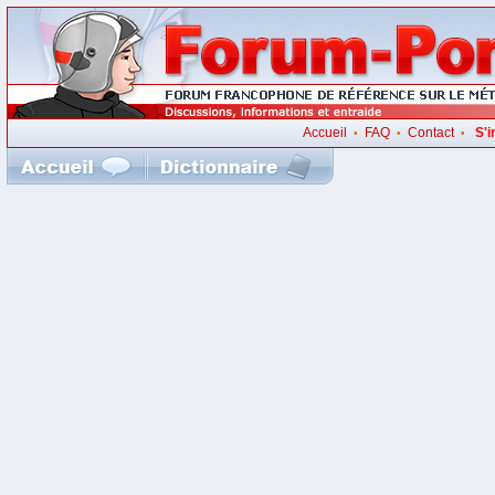
Accueil
FAQ
Contact
S'i
•
•
•