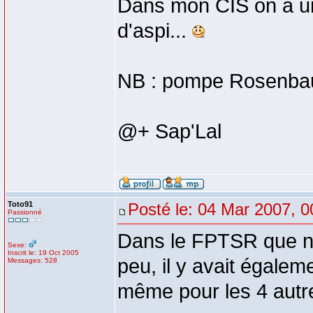
Dans mon CIS on a un 
d'aspi...
NB : pompe Rosenbau
@+ Sap'Lal
Toto91
Posté le: 04 Mar 2007, 0
Passionné
Dans le FPTSR que no
Sexe:
Inscrit le: 19 Oct 2005
peu, il y avait égalem
Messages: 528
même pour les 4 aut