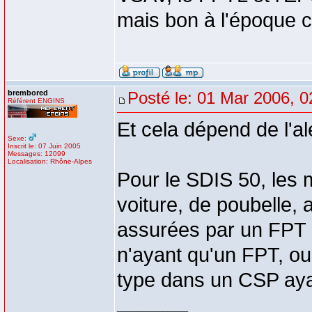
mais bon à l'époque c
brembored
Posté le: 01 Mar 2006, 0
Référent ENGINS
Et cela dépend de l'al
Sexe:
Inscrit le: 07 Juin 2005
Messages: 12099
Localisation: Rhône-Alpes
Pour le SDIS 50, les 
voiture, de poubelle, 
assurées par un FPT 
n'ayant qu'un FPT, ou
type dans un CSP aya
_________________