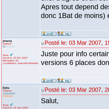
Apres tout depend des c
donc 1Bat de moins) 
pharoq
Posté le: 03 Mar 2007, 1
Habitué
Juste pour info cert
Sexe:
Inscrit le: 23 Fév 2007
versions 6 places don
Messages: 83
Localisation: rosporden/finistére
Delta
Posté le: 03 Mar 2007, 2
Vétéran
Salut,
Sexe:
Inscrit le: 15 Juin 2005