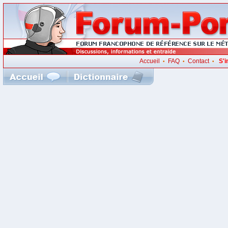
Accueil
FAQ
Contact
S'i
•
•
•