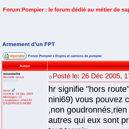
Forum Pompier : le forum dédié au métier de s
Armement d'un FPT
Forum Pompier
»
Engins et camions de pompier
Auteur
moustache
Posté le: 26 Déc 2005, 1
Nouvelle recrue
hr signifie "hors route
Sexe:
Inscrit le: 26 Déc 2005
nini69) vous pouvez c
Messages: 12
Localisation: CHAZAY
D'AZERGUES.69380
,non goudronnés,rien à
autres qui eux sont p