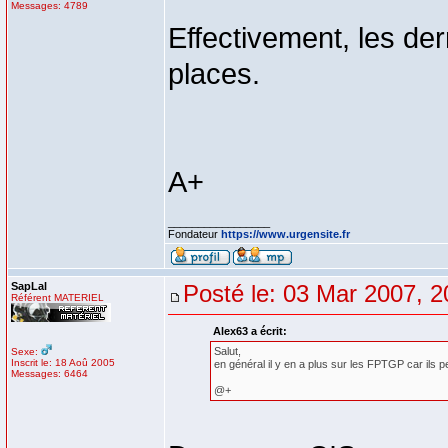
Messages: 4789
Effectivement, les d
places.
A+
_________________
Fondateur
https://www.urgensite.fr
SapLal
Posté le: 03 Mar 2007, 2
Référent MATERIEL
Alex63 a écrit:
Salut,
Sexe:
Inscrit le: 18 Aoû 2005
en général il y en a plus sur les FPTGP car ils p
Messages: 6464
@+