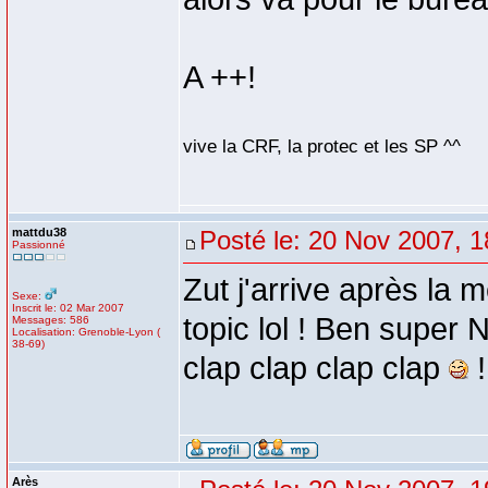
A ++!
vive la CRF, la protec et les SP ^^
mattdu38
Posté le: 20 Nov 2007, 1
Passionné
Zut j'arrive après la
Sexe:
Inscrit le: 02 Mar 2007
topic lol ! Ben super Ni
Messages: 586
Localisation: Grenoble-Lyon (
38-69)
clap clap clap clap
!
Arès