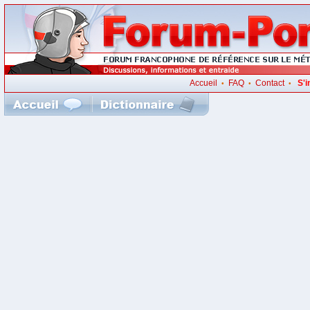
Accueil
FAQ
Contact
S'i
•
•
•