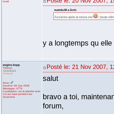
Posté le: 20 Nov 2007, 1
Invité
mattdu38 a écrit:
Zut j'arrive après la messe moi
! j'avais même
y a longtemps qu elle
engins-bspp
Posté le: 21 Nov 2007, 1
Vétéran
salut
Sexe:
Inscrit le: 06 Juin 2006
Messages: 4774
Localisation: sur la planète terre
( et sur mars pendant les
bravo a toi, maintena
vacances)
forum,