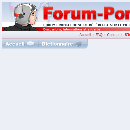
Accueil
FAQ
Contact
S'i
•
•
•