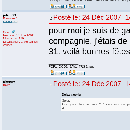
celui qui se bat peut tout perdre mais celui qui ne se bat p
julien.79
Posté le: 24 Déc 2007, 1
Passionné
pour moi je suis de g
Sexe:
Inscrit le: 14 Juin 2007
compagnie, j'étais de 1
Messages: 429
Localisation: argenton les
vallées
31. voilà bonnes fêtes
_________________
FDF1; COD2; SAV1; TRS 2; sgt
pierrow
Posté le: 24 Déc 2007, 1
Invité
Delta a écrit:
Salut,
Une garde d'une semaine ? Pas une astreinte plut
A+