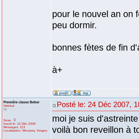
pour le nouvel an on 
peu dormir.
bonnes fètes de fin d'
à+
Première classe Beber
Posté le: 24 Déc 2007, 1
Habitué
moi je suis d'astreint
Sexe:
Inscrit le: 22 Déc 2006
voilà bon reveillon à 
Messages: 113
Localisation: Moussey, Vosges