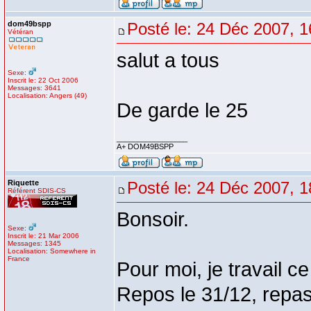
dom49bspp
Posté le: 24 Déc 2007, 1
Vétéran
salut a tous
Sexe:
Inscrit le: 22 Oct 2006
Messages: 3641
Localisation: Angers (49)
De garde le 25
_________________
A+ DOM49BSPP
Riquette
Posté le: 24 Déc 2007, 1
Référent SDIS-CS
Bonsoir.
Sexe:
Inscrit le: 21 Mar 2006
Messages: 1345
Localisation: Somewhere in
France
Pour moi, je travail ce
Repos le 31/12, repa