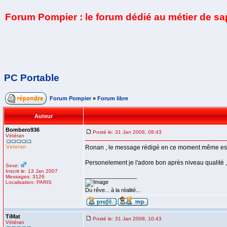
Forum Pompier : le forum dédié au métier de s
PC Portable
Forum Pompier
»
Forum libre
Auteur
Bombero936
Posté le: 31 Jan 2008, 08:43
Vétéran
Ronan , le message rédigé en ce moment même est écr
Personelement je l'adore bon après niveau qualité , j'
Sexe:
Inscrit le: 13 Jan 2007
_________________
Messages: 3126
Localisation: PARIS
Du rêve... à la réalité...
TiMat
Posté le: 31 Jan 2008, 10:43
Vétéran