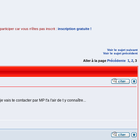
rticiper car vous n'êtes pas inscrit :
inscription gratuite !
Voir le sujet suivant
Voir le sujet précédent
Aller à la page
Précédente
1
,
2
,
3
vais te contacter par MP t'a l'air de t y connaître...