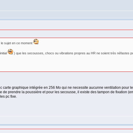
r le sujet en ce moment
nitial
) que les secousses, chocs ou vibrations propres au HR ne soient très néfastes pou
 carte graphique intégrée en 256 Mo qui ne necessite aucunne ventilation pour le r
 de prendre la poussière et pour les secousse, il existe des tampon de fixation (en
les pc fixe.