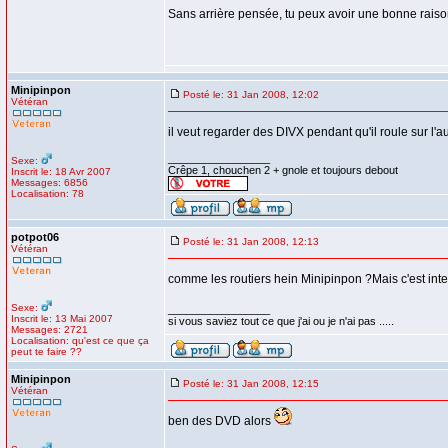
Sans arrière pensée, tu peux avoir une bonne raison
Minipinpon
Posté le: 31 Jan 2008, 12:02
Vétéran
il veut regarder des DIVX pendant qu'il roule sur l'
_________________
Sexe:
Crêpe 1, chouchen 2 + gnole et toujours debout
Inscrit le: 18 Avr 2007
Messages: 6856
Localisation: 78
potpot06
Posté le: 31 Jan 2008, 12:13
Vétéran
comme les routiers hein Minipinpon ?Mais c'est inte
Sexe:
_________________
Inscrit le: 13 Mai 2007
si vous saviez tout ce que j'ai ou je n'ai pas .....
Messages: 2721
Localisation: qu'est ce que ça
peut te faire ??
Minipinpon
Posté le: 31 Jan 2008, 12:15
Vétéran
ben des DVD alors