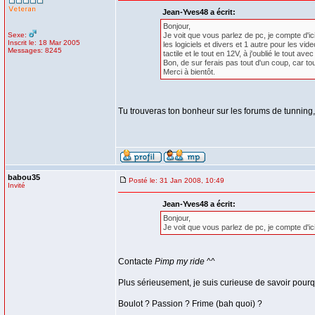
Jean-Yves48 a écrit:
Bonjour,
Sexe:
Je voit que vous parlez de pc, je compte d'ic
Inscrit le: 18 Mar 2005
les logiciels et divers et 1 autre pour les vi
Messages: 8245
tactile et le tout en 12V, à j'oublié le tout ave
Bon, de sur ferais pas tout d'un coup, car tou
Merci à bientôt.
Tu trouveras ton bonheur sur les forums de tunning, je
babou35
Posté le: 31 Jan 2008, 10:49
Invité
Jean-Yves48 a écrit:
Bonjour,
Je voit que vous parlez de pc, je compte d'ici
Contacte
Pimp my ride
^^
Plus sérieusement, je suis curieuse de savoir pourq
Boulot ? Passion ? Frime (bah quoi) ?