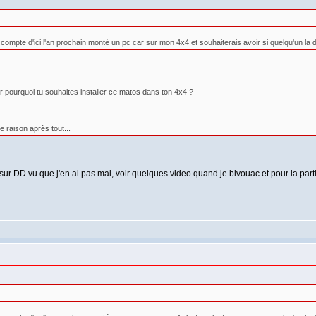
compte d'ici l'an prochain monté un pc car sur mon 4x4 et souhaiterais avoir si quelqu'un la dé
r pourquoi tu souhaites installer ce matos dans ton 4x4 ?
 raison après tout...
 sur DD vu que j'en ai pas mal, voir quelques video quand je bivouac et pour la pa