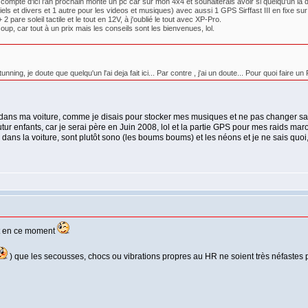
 compte d'ici l'an prochain monté un pc car sur mon 4x4 et souhaiterais avoir si quelqu'un la d
els et divers et 1 autre pour les videos et musiques) avec aussi 1 GPS Sirffast III en fixe sur 
 pare soleil tactile et le tout en 12V, à j'oublié le tout avec XP-Pro.
oup, car tout à un prix mais les conseils sont les bienvenues, lol.
ing, je doute que quelqu'un l'ai deja fait ici... Par contre , j'ai un doute... Pour quoi faire u
 cela dans ma voiture, comme je disais pour stocker mes musiques et ne pas changer sa
ur enfants, car je serai père en Juin 2008, lol et la partie GPS pour mes raids maroc
dans la voiture, sont plutôt sono (les boums boums) et les néons et je ne sais quoi,
jet en ce moment
) que les secousses, chocs ou vibrations propres au HR ne soient très néfastes p