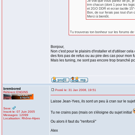
Je voit que vous parlez de pc, je
trm chacun (dont 1 pour les logici
et 2GO DDR et ecran tactile 15"+ 2
Bon, de sur ferais pas tout d'un c
Merci à bientôt.
Tu trouveras ton bonheur sur les forums de tunn
Bonjour,
Non c'est pour le plaisirs d'installer et d'utiliser
des fois pas de refus ou au pire des cas pour mon fut
Mais les tuning, ne sont pas encore trop branché pc 
brembored
Posté le: 31 Jan 2008, 19:51
Référent ENGINS
Laisse Jean-Yves, ils sont un peu à cran sur le su
Sexe:
Inscrit le: 07 Juin 2005
Tu ne crains pas (mais on s'éloigne du sujet initial
Messages: 12099
Localisation: Rhône-Alpes
Ou alors il faut du "renforcé"
Alex