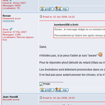
Sexe:
Inscrit le: 18 Avr 2007
Messages: 6856
Localisation: 78
Ronan
Posté le: 31 Jan 2008, 14:22
Passionné accro
bombero936 a écrit:
Ronan , le message rédigé en ce moment même 
Sexe:
Inscrit le: 07 Fév 2007
Messages: 1268
Personelement je l'adore bon après niveau quali
Localisation: Rennes (qques
Km)
Salut,
n'hésites pas, si je peux t'aider je suis "aware"
Pour te répondre plouf (désolé du retard j'étais au m
Les évolutions sont tellement prononcées dans ce d
Il ne faut pas pour autant presser les choses, si t
_________________
Jean-Yves48
Posté le: 31 Jan 2008, 19:25
Nouvelle recrue