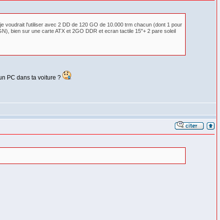
ar je voudrait l'utiliser avec 2 DD de 120 GO de 10.000 trm chacun (dont 1 pour
l IGN), bien sur une carte ATX et 2GO DDR et ecran tactile 15"+ 2 pare soleil
e un PC dans ta voiture ?