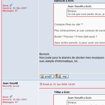
babou35 a écrit:
Sexe:
Jean-Yves48 a écrit:
Inscrit le: 31 Déc 2007
Messages: 47
Bonjour,
Je voit que vous parlez de pc, je 
Contacte
Pimp my ride
^^
Plus sérieusement, je suis curieuse de savoi
Boulot ? Passion ? Frime (bah quoi) ?
Sans arrière pensée, tu peux avoir une bonne
Bonsoir,
Non juste pour le plaisirs de stocker mes musiques
suis adepte d'informatique, lol.
Jean-Yves48
Posté le: 31 Jan 2008, 19:29
Nouvelle recrue
TiMat a écrit:
Sexe:
Jean-Yves48 a écrit:
Inscrit le: 31 Déc 2007
Messages: 47
Bonjour,