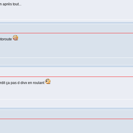
 après tout...
autoroute
rdit ça pas d divx en roulant