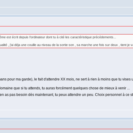
est écrit depuis l'ordinateur dont tu à cité les caractéristique précédements...
té , j'ai déja une couille au niveau de la sortie son , sa marche une fois sur deux , tient je vai
ans pour ma garde), le fait d'attendre XX mois, ne sert à rien à moins que tu vises un
omaine que si tu attends, tu auras forcément quelques chose de mieux à venir ...
u n'en as pas besoin dès maintenant, tu peux attendre un peu. Choix personnel à ce s