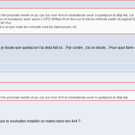
i l'an prochain monté un pc car sur mon 4x4 et souhaiterais avoir si quelqu'un la déjà fait, c
deos et musiques) avec aussi 1 GPS Sirffast III en fixe sur le toit du véhicule (aider du logicie
c XP-Pro.
t à un prix mais les conseils sont les bienvenues, lol.
 doute que quelqu'un l'ai deja fait ici... Par contre , j'ai un doute... Pour quoi fair
 l'an prochain monté un pc car sur mon 4x4 et souhaiterais avoir si quelqu'un la déjà fait.
uoi tu souhaites installer ce matos dans ton 4x4 ?