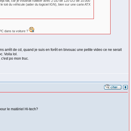
éjà fait, car je voudrait l'utiliser avec 2 DD de 120 GO de 10.000
le toit du véhicule (aider du logiciel IGN), bien sur une carte ATX
n PC dans ta voiture ?
ns arrêt de cd, quand je suis en forêt en bivouac une petite video ce ne serait
. Voila lol.
 c'est po mon truc.
our le matériel Hi-tech?