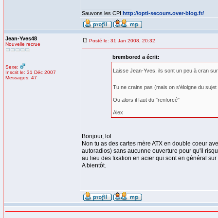
_________________
Sauvons les CPI
http://opti-secours.over-blog.fr/
Jean-Yves48
Posté le: 31 Jan 2008, 20:32
Nouvelle recrue
brembored a écrit:
Sexe:
Laisse Jean-Yves, ils sont un peu à cran su
Inscrit le: 31 Déc 2007
Messages: 47
Tu ne crains pas (mais on s'éloigne du sujet i
Ou alors il faut du "renforcé"
Alex
Bonjour, lol
Non tu as des cartes mère ATX en double coeur avec
autoradios) sans aucunne ouverture pour qu'il risque
au lieu des fixation en acier qui sont en général sur 
A bientôt.