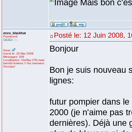
Mais bon c'est
enzo_blackhat
Posté le: 12 Juin 2008, 
Passionné
Bonjour
Sexe:
Inscrit le: 19 Mar 2008
Messages: 306
Localisation: Viroflay (78) mais
bientôt Amiens !! rha vivement
l'incorpo!
Bon je suis nouveau s
lignes:
futur pompier dans l
2000 (je n'aime pas t
dernières). Déjà une 