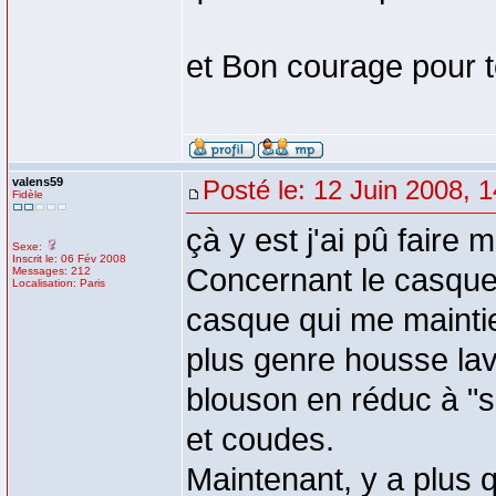
et Bon courage pour t
valens59
Posté le: 12 Juin 2008, 
Fidèle
çà y est j'ai pû faire 
Sexe:
Inscrit le: 06 Fév 2008
Concernant le casque 
Messages: 212
Localisation: Paris
casque qui me maintie
plus genre housse lava
blouson en réduc à "
et coudes.
Maintenant, y a plus q