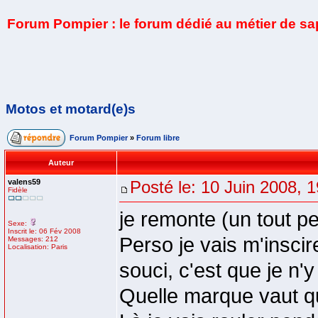
Forum Pompier : le forum dédié au métier de s
Motos et motard(e)s
Forum Pompier
»
Forum libre
Auteur
valens59
Posté le: 10 Juin 2008, 
Fidèle
je remonte (un tout pe
Sexe:
Inscrit le: 06 Fév 2008
Perso je vais m'insci
Messages: 212
Localisation: Paris
souci, c'est que je n'
Quelle marque vaut quo