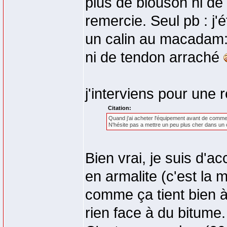
plus de blouson ni de ga
remercie. Seul pb : j'
un calin au macadam: 
ni de tendon arraché
j'interviens pour une
Citation:
Quand j'ai acheter l'équipement avant de commen
N'hésite pas a mettre un peu plus cher dans un c
Bien vrai, je suis d'
en armalite (c'est la 
comme ça tient bien à
rien face à du bitume.