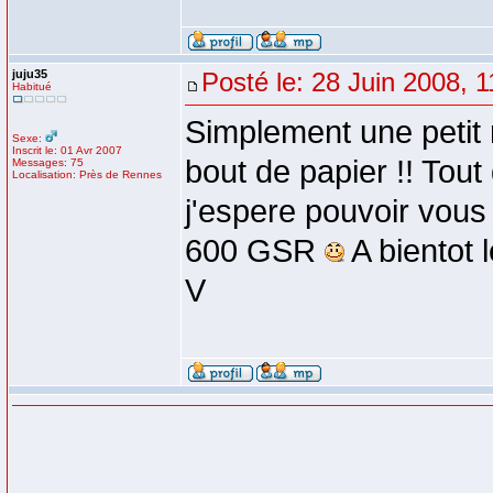
juju35
Posté le: 28 Juin 2008, 1
Habitué
Simplement une petit r
Sexe:
Inscrit le: 01 Avr 2007
bout de papier !! Tou
Messages: 75
Localisation: Près de Rennes
j'espere pouvoir vous
600 GSR
A bientot 
V