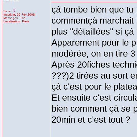
çà tombe bien que tu m
Sexe:
Inscrit le: 06 Fév 2008
commentçà marchait m
Messages: 212
Localisation: Paris
plus "détaillées" si ç
Apparement pour le pl
modérée, on en tire 3
Après 20fiches techn
???)2 tirées au sort 
çà c'est pour le platea
Et ensuite c'est circul
bien comment çà se p
20min et c'est tout ?