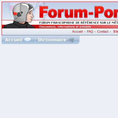
Accueil
FAQ
Contact
S'i
•
•
•