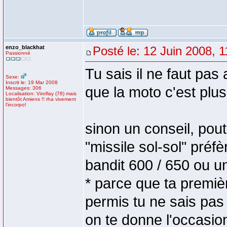
enzo_blackhat
Posté le: 12 Juin 2008, 1
Passionné
Tu sais il ne faut pas 
Sexe:
Inscrit le: 19 Mar 2008
que la moto c'est plus
Messages: 306
Localisation: Viroflay (78) mais
bientôt Amiens !! rha vivement
l'incorpo!
sinon un conseil, pou
"missile sol-sol" pr
bandit 600 / 650 ou 
* parce que ta premiè
permis tu ne sais pas
on te donne l'occasio