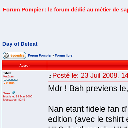
Forum Pompier : le forum dédié au métier de s
Day of Defeat
Forum Pompier
»
Forum libre
Auteur
TiMat
Posté le: 23 Juil 2008, 1
Vétéran
Mdr ! Bah previens le,
Sexe:
Inscrit le: 18 Mar 2005
Messages: 8245
Nan etant fidele fan d'h
edition (avec le tshir