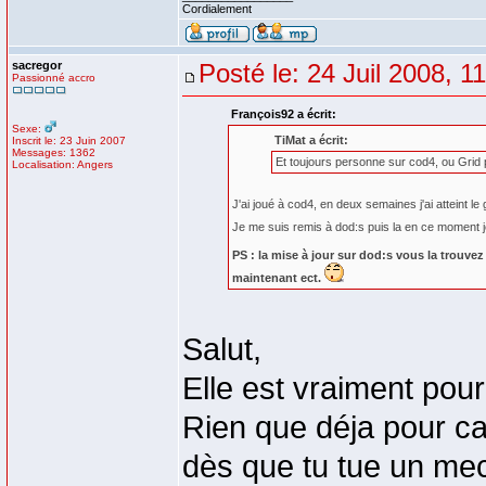
Cordialement
sacregor
Posté le: 24 Juil 2008, 1
Passionné accro
François92 a écrit:
Sexe:
TiMat a écrit:
Inscrit le: 23 Juin 2007
Messages: 1362
Et toujours personne sur cod4, ou Grid 
Localisation: Angers
J'ai joué à cod4, en deux semaines j'ai atteint le 
Je me suis remis à dod:s puis la en ce moment je
PS : la mise à jour sur dod:s vous la trouvez
maintenant ect.
Salut,
Elle est vraiment pour
Rien que déja pour ca
dès que tu tue un mec,