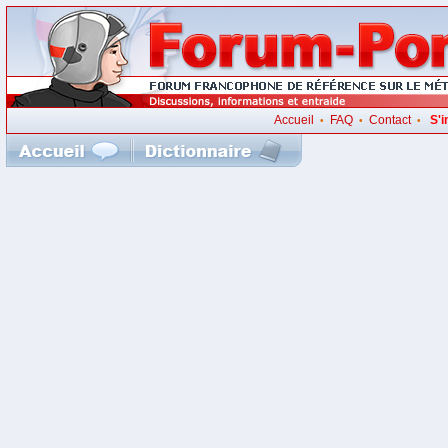
Accueil
FAQ
Contact
S'i
•
•
•