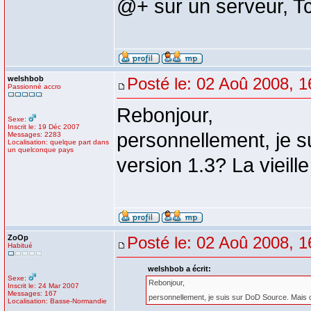
@+ sur un serveur, 
welshbob
Posté le: 02 Aoû 2008, 1
Passionné accro
Rebonjour,
Sexe:
Inscrit le: 19 Déc 2007
personnellement, je s
Messages: 2283
Localisation: quelque part dans
un quelconque pays
version 1.3? La vieil
ZoOp
Posté le: 02 Aoû 2008, 1
Habitué
welshbob a écrit:
Sexe:
Rebonjour,
Inscrit le: 24 Mar 2007
Messages: 167
personnellement, je suis sur DoD Source. Mais c'
Localisation: Basse-Normandie