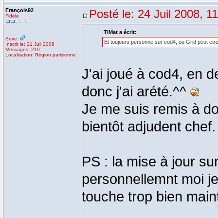
François92
Posté le: 24 Juil 2008, 1
Fidèle
TiMat a écrit:
Sexe:
Et toujours personne sur cod4, ou Grid peut etre
Inscrit le: 21 Juil 2008
Messages: 219
Localisation: Région parisienne
J'ai joué à cod4, en d
donc j'ai arété.^^
Je me suis remis à do
bientôt adjudent chef
PS : la mise à jour su
personnellemnt moi je 
touche trop bien main
_________________