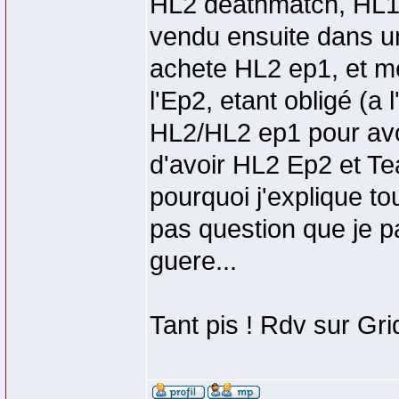
HL2 deathmatch, HL1
vendu ensuite dans un
achete HL2 ep1, et me
l'Ep2, etant obligé (a 
HL2/HL2 ep1 pour avo
d'avoir HL2 Ep2 et Tea
pourquoi j'explique tou
pas question que je p
guere...
Tant pis ! Rdv sur Gr