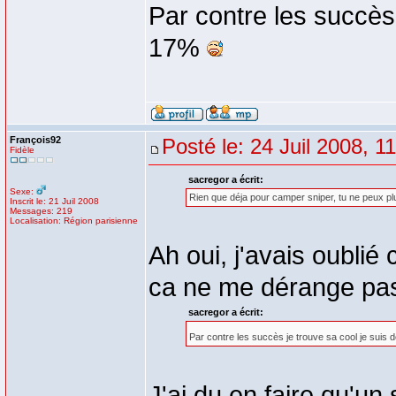
Par contre les succès 
17%
François92
Posté le: 24 Juil 2008, 1
Fidèle
sacregor a écrit:
Sexe:
Rien que déja pour camper sniper, tu ne peux plu
Inscrit le: 21 Juil 2008
Messages: 219
Localisation: Région parisienne
Ah oui, j'avais oubli
ca ne me dérange pas
sacregor a écrit:
Par contre les succès je trouve sa cool je suis
J'ai du en faire qu'un