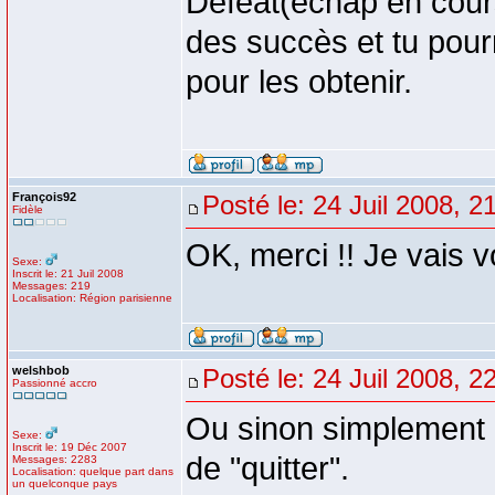
Defeat(échap en cours 
des succès et tu pourr
pour les obtenir.
François92
Posté le: 24 Juil 2008, 2
Fidèle
OK, merci !! Je vais v
Sexe:
Inscrit le: 21 Juil 2008
Messages: 219
Localisation: Région parisienne
welshbob
Posté le: 24 Juil 2008, 2
Passionné accro
Ou sinon simplement l
Sexe:
Inscrit le: 19 Déc 2007
de "quitter".
Messages: 2283
Localisation: quelque part dans
un quelconque pays