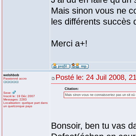
Mais sinon vous ne co
les différents succès
Merci a+!
welshbob
Posté le: 24 Juil 2008, 2
Passionné accro
Citation:
Sexe:
Mais sinon vous ne connaisseriez pas un sit où o
Inscrit le: 19 Déc 2007
Messages: 2283
Localisation: quelque part dans
un quelconque pays
Bonsoir, ben tu vas d